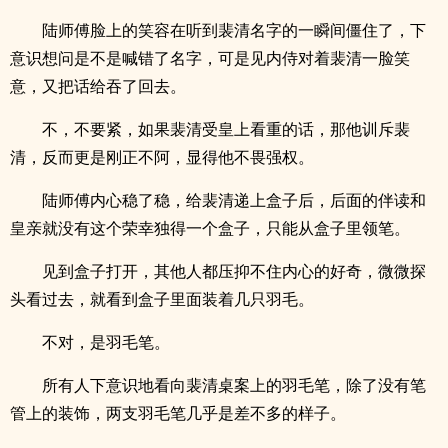
陆师傅脸上的笑容在听到裴清名字的一瞬间僵住了，下
意识想问是不是喊错了名字，可是见内侍对着裴清一脸笑
意，又把话给吞了回去。
不，不要紧，如果裴清受皇上看重的话，那他训斥裴
清，反而更是刚正不阿，显得他不畏强权。
陆师傅内心稳了稳，给裴清递上盒子后，后面的伴读和
皇亲就没有这个荣幸独得一个盒子，只能从盒子里领笔。
见到盒子打开，其他人都压抑不住内心的好奇，微微探
.
头看过去，就看到盒子里面装着几只羽毛。
不对，是羽毛笔。
所有人下意识地看向裴清桌案上的羽毛笔，除了没有笔
管上的装饰，两支羽毛笔几乎是差不多的样子。