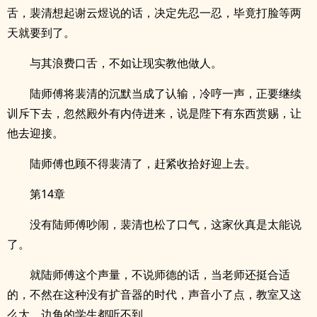
舌，裴清想起谢云煜说的话，决定先忍一忍，毕竟打脸等两
天就要到了。
与其浪费口舌，不如让现实教他做人。
陆师傅将裴清的沉默当成了认输，冷哼一声，正要继续
训斥下去，忽然殿外有内侍进来，说是陛下有东西赏赐，让
他去迎接。
陆师傅也顾不得裴清了，赶紧收拾好迎上去。
第14章
没有陆师傅吵闹，裴清也松了口气，这家伙真是太能说
了。
就陆师傅这个声量，不说师德的话，当老师还挺合适
的，不然在这种没有扩音器的时代，声音小了点，教室又这
么大，边角的学生都听不到。