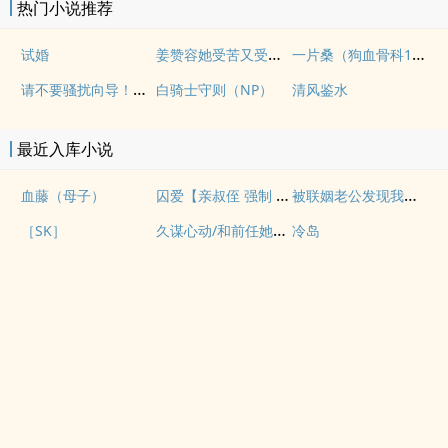
热门小说推荐
姜赞容她受苦又受难（NPH）
一片桑（狗血骨科1v1）
试婚
请不要骚扰向导！（哨向NPH）
白骑士守则（NP）
清风鉴水
最近入库小说
囚爱【亲叔侄 强制 1v1 H】
被联姻老公发现我写po文后
血藤（母子）
久谋心动/和前任她小姨先婚后爱
［SK］
冷岛