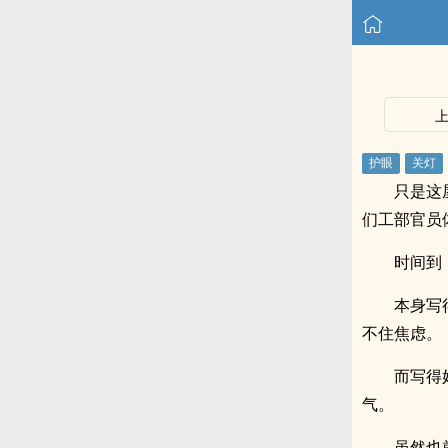
只是这
们工部官员
时间到
本身写
不住焦虑。
而写得
气。
虽然也