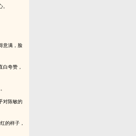
心。
得意满，脸
直白夸赞，
。
道。
乎对陈敏的
脸红的样子，