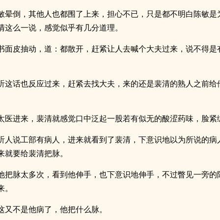
敏晕倒，其他人也都围了上来，担心不已，只是都不明白陈敏是
清这么一说，感觉似乎有几分道理。
书面皮抽动，道：都散开，赶紧让人去喊个大夫过来，说不得是
听这话也反应过来，赶紧去找大夫，来的还是裴清的熟人之前给
太医进来，裴清就感觉口中泛起一股若有似无的酸涩药味，脸紧
听人说工部有病人，进来就看到了裴清，下意识地以为所说的病
来就要给裴清把脉。
他把脉太多次，看到他伸手，也下意识地伸手，不过瞥见一旁的
来。
这又不是他病了，他把什么脉。