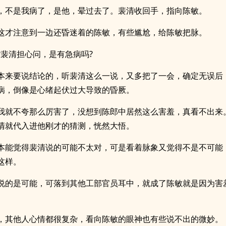
，不是我病了，是他，晕过去了。裴清收回手，指向陈敏。
这才注意到一边还昏迷着的陈敏，有些尴尬，给陈敏把脉。
?裴清担心问，是有急病吗?
本来要说结论的，听裴清这么一说，又多把了一会，确定无误后
病，倒像是心绪起伏过大导致的昏厥。
我就不夸那么厉害了，没想到陈郎中居然这么害羞，真看不出来
清就代入进他刚才的猜测，恍然大悟。
本能觉得裴清说的可能不太对，可是看着脉象又觉得不是不可能
这样。
说的是可能，可落到其他工部官员耳中，就成了陈敏就是因为害
，其他人心情都很复杂，看向陈敏的眼神也有些说不出的微妙。