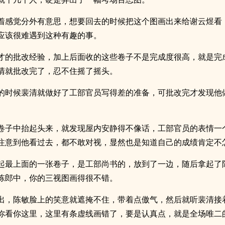
着感觉分外有意思，想要回去的时候把这个图画出来给谢云煜看
应该很难遇到这种有趣的事。
才的批改经验，加上后面收的这些卷子不是完成度很高，就是完
清就批改完了，忍不住摇了摇头。
的时候裴清就做好了工部官员写得差的准备，可批改完才发现他
卷子中抬起头来，就发现屋内安静得不像话，工部官员的表情一
注意到他看过去，都不敢对视，显然也是知道自己的成绩肯定不
起最上面的一张卷子，是工部尚书的，放到了一边，随后拿起了
陈郎中，你的三视图画得很不错。
出，陈敏脸上的笑意就遮掩不住，带着点傲气，然后就听裴清接
你看你这里，这里有条虚线画错了，要是认真点，就是全场唯二