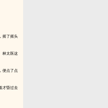
，摇了摇头
。林太医这
，便点了点
羞才昏过去