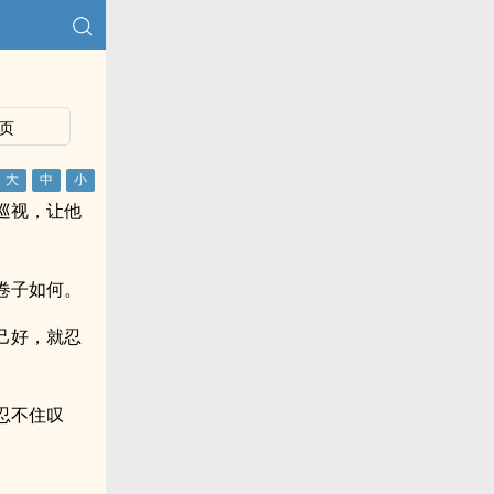
页
巡视，让他
卷子如何。
己好，就忍
忍不住叹