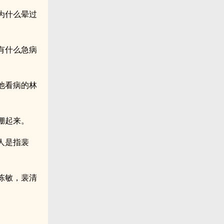
为什么晕过
有什么急病
他看病的林
绷起来。
人是指裴
陈敏，裴清