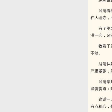
裴清看
在大理寺，
有了刚
没一会，裴
收卷子
不够。
裴清从
严肃紧张，
裴清拿
些赞赏道：
这话一
有点粗心，