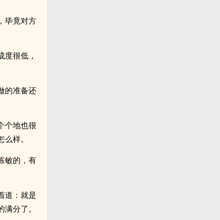
，毕竟对方
成度很低，
做的准备还
个个地也很
怎么样。
陈敏的，有
着道：就是
的满分了。