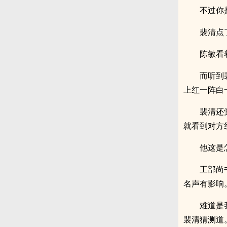
不过你
裴清点
陈敏看
而听到
上红一阵白
裴清还
就看到对方
他这是
工部尚
名声有影响
难道是
裴清猜测道