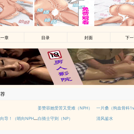
上一章
目录
封面
下一
推荐
姜赞容她受苦又受难（NPH）
一片桑（狗血骨科1v
请不要骚扰向导！（哨向NPH）
白骑士守则（NP）
清风鉴水