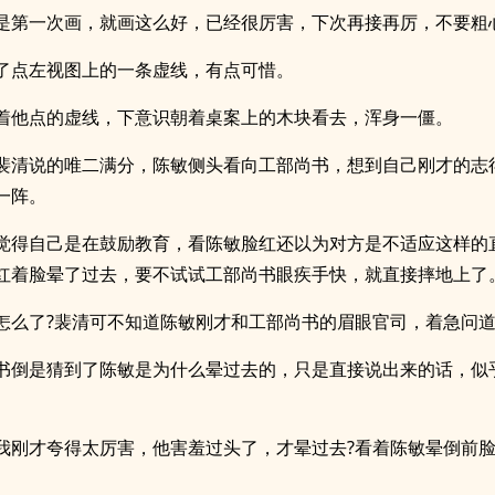
是第一次画，就画这么好，已经很厉害，下次再接再厉，不要粗
了点左视图上的一条虚线，有点可惜。
着他点的虚线，下意识朝着桌案上的木块看去，浑身一僵。
裴清说的唯二满分，陈敏侧头看向工部尚书，想到自己刚才的志
一阵。
觉得自己是在鼓励教育，看陈敏脸红还以为对方是不适应这样的
红着脸晕了过去，要不试试工部尚书眼疾手快，就直接摔地上了
怎么了?裴清可不知道陈敏刚才和工部尚书的眉眼官司，着急问
书倒是猜到了陈敏是为什么晕过去的，只是直接说出来的话，似
。
我刚才夸得太厉害，他害羞过头了，才晕过去?看着陈敏晕倒前
。