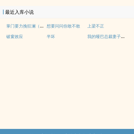
最近入库小说
掌门要力挽狂澜（重生NPH)
想要问问你敢不敢
上梁不正
我的哑巴总裁妻子（双A）
破窗效应
半坏