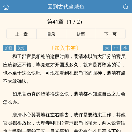
回到古代当咸鱼
第41章（1 / 2）
上一章
目录
封面
下一页
〔加入书签〕
和工部官员相处的这段时间，裴清本以为大部分的官员
应该都还不错，毕竟这才开国没多久，就算是要堕落的话，
也不至于这么快吧，可现在看到礼部尚书的眼神，裴清有点
不太敢确认。
如果官员真的堕落得这么快，裴清都不知道自己之后会
怎么办。
裴清小心翼翼地往左右瞧去，或许是要结束工作，其他
官员都很放松，大理寺卿正拉着刑部尚书聊天，两人说着话
也会瞥到一旁的工匠，目光平和，并没有什么居高临下的。