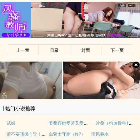
上一章
目录
封面
下一页
热门小说推荐
姜赞容她受苦又受难（NPH）
一片桑（狗血骨科1v1）
试婚
请不要骚扰向导！（哨向NPH）
白骑士守则（NP）
清风鉴水