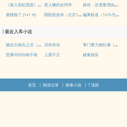
《落入彩虹国度》穿越+西幻+言情
操你，还需要理由吗？(校园H)
惹人慊的女同学
阴阳悬壶录（古言1v1H）
偏离航道（1v1h兄妹骨科bg）
蜜桃熟了 (1v1 H)
最近入库小说
她走出镜头之后（纯爱 1v1
掌门要力挽狂澜（重生NPH)
凉风有信
想要问问你敢不敢
上梁不正
破窗效应
首页
阅读记录
搜索小说
顶部