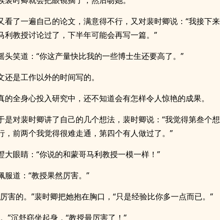
候裴时卿就会把眼镜摘了，然后吻她。
又看了一遍自己的论文，满意得不行，又对裴时卿说：“我接下
马利教授讨论过了，下半年可能会再写一篇。”
摇头笑道：“你这产量快比我的一些博士生还要高了。”
文还是工作以外的时间写的。
真的全身心投入研究中，还不知道会有怎样令人惊艳的成果。
于是对裴时卿讲了自己的几个想法，裴时卿说：“我觉得第叁个
行，前两个我觉得很难走通，第四个有人做过了。”
瞪大眼睛：“你说的和蒙哥马利教授一模一样！”
佩服道：“教授果然厉害。”
么厉害的。”裴时卿把她抱在胸口，“只是经验比你多一点而已。”
会。”沉舒窈坐起身，“教授最厉害了！”