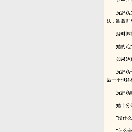
这种时
沉舒窈
法，跟蒙哥
裴时卿
她的论
如果她
沉舒窈
后一个也还
沉舒窈
她十分
“没什
“怎么