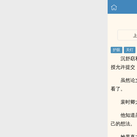
沉舒窈
授允许提交
虽然论
看了。
裴时卿
他知道
己的想法。
她果真