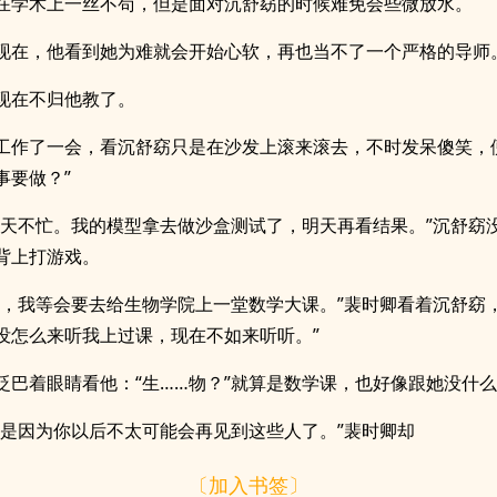
在学术上一丝不苟，但是面对沉舒窈的时候难免会些微放水。
现在，他看到她为难就会开始心软，再也当不了一个严格的导师
现在不归他教了。
工作了一会，看沉舒窈只是在沙发上滚来滚去，不时发呆傻笑，
事要做？”
今天不忙。我的模型拿去做沙盒测试了，明天再看结果。”沉舒窈
背上打游戏。
好，我等会要去给生物学院上一堂数学大课。”裴时卿看着沉舒窈，
没怎么来听我上过课，现在不如来听听。”
眨巴着眼睛看他：“生……物？”就算是数学课，也好像跟她没什
就是因为你以后不太可能会再见到这些人了。”裴时卿却
〔加入书签〕