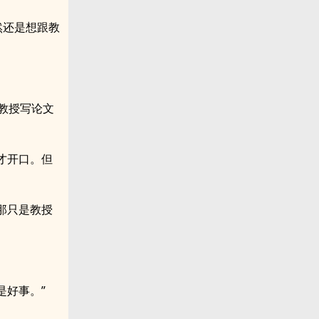
然还是想跟教
教授写论文
才开口。但
那只是教授
是好事。”