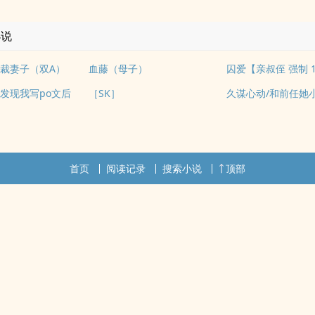
小说
裁妻子（双A）
血藤（母子）
囚爱【亲叔侄 强制 1
发现我写po文后
［SK］
首页
阅读记录
搜索小说
顶部