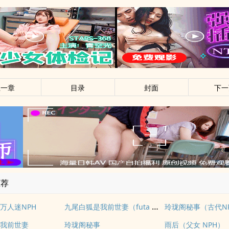
上一章
目录
封面
下一
推荐
九尾白狐是我前世妻（futa 百合）
万人迷NPH
玲珑阁秘事（古代N
我前世妻
玲珑阁秘事
雨后（父女 NPH）