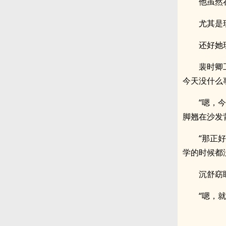
他虽然
尤其是
还好她
裴时卿
今天没什么
“嗯，
脚翘在沙发
“那正
学的时候都
沉舒窈
“嗯，