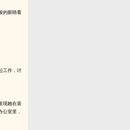
般的眼睛看
起工作，讨
。
发现她在裴
办公室里，