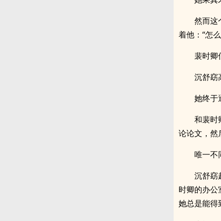
然而这
着他：“怎
裴时卿
沉舒窈
她终于
和裴时
论论文，然
唯一不
沉舒窈
时卿的办公
她总是能得