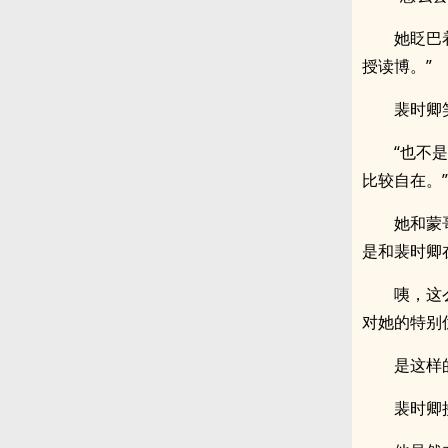
她眨巴
授读博。”
裴时卿
“也不
比较自在。”
她和蒙
是和裴时卿
咦，这
对她的特别
是这样
裴时卿