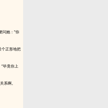
。
便问她：“你
没个正形地把
“毕竟你上
么关系啊。