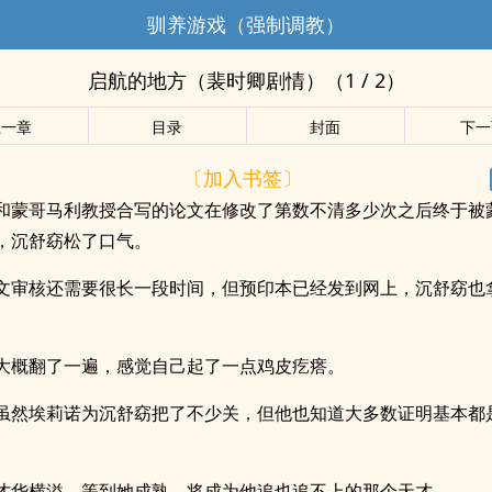
驯养游戏（强制调教）
启航的地方（裴时卿剧情）（1 / 2）
上一章
目录
封面
下一
〔加入书签〕
和蒙哥马利教授合写的论文在修改了第数不清多少次之后终于被
，沉舒窈松了口气。
文审核还需要很长一段时间，但预印本已经发到网上，沉舒窈也
大概翻了一遍，感觉自己起了一点鸡皮疙瘩。
虽然埃莉诺为沉舒窈把了不少关，但他也知道大多数证明基本都
才华横溢。等到她成熟，将成为他追也追不上的那个天才。