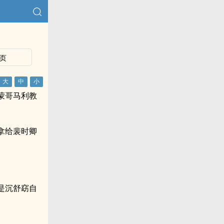
页
蒙哥马利教
拿给裴时卿
是沉舒窈自