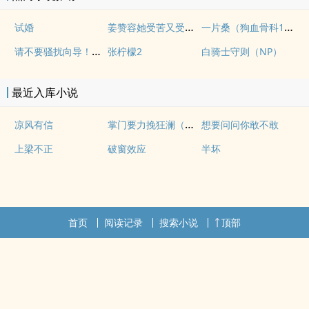
姜赞容她受苦又受难（NPH）
一片桑（狗血骨科1v1）
试婚
请不要骚扰向导！（哨向NPH）
张柠檬2
白骑士守则（NP）
最近入库小说
掌门要力挽狂澜（重生NPH)
凉风有信
想要问问你敢不敢
上梁不正
破窗效应
半坏
首页
阅读记录
搜索小说
顶部