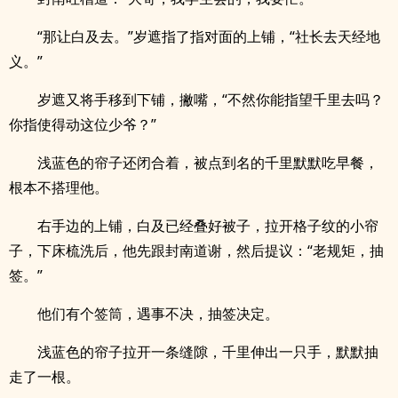
“那让白及去。”岁遮指了指对面的上铺，“社长去天经地
义。”
岁遮又将手移到下铺，撇嘴，“不然你能指望千里去吗？
你指使得动这位少爷？”
浅蓝色的帘子还闭合着，被点到名的千里默默吃早餐，
根本不搭理他。
右手边的上铺，白及已经叠好被子，拉开格子纹的小帘
子，下床梳洗后，他先跟封南道谢，然后提议：“老规矩，抽
签。”
他们有个签筒，遇事不决，抽签决定。
浅蓝色的帘子拉开一条缝隙，千里伸出一只手，默默抽
走了一根。