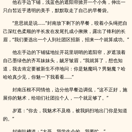
他右手边下铺，浅蓝色的遮阳帘掀开一个小角，伸出一
只白皙近乎透明的美手，默默取走了自己的早餐袋。
“意思就是说……”封南放下剩下的早餐，咬着小头绳把自
己深红色柔顺的半长发在发尾扎成小揪揪，露出了锋利的长
眉，“我们要选出一个人到社团区招新，招来一个就算成功。”
他左手边的下铺猛地扯开花里胡哨的遮阳帘，岁遮顶着
自己墨绿色的齐耳妹妹头，龇牙皱眉，“我就算了，想也知
道，我去肯定要被新生不停地问：你是魅魔吗？男魅魔？哈
哈哈真少见，你魅一下我看看……”
封南压根不同情他，边分他早餐边调侃，“这不正好，施
展你的魅术，给咱们社团拉个人，一个就足够了。”
岁遮：“你去，我魅术不及格，被我妈扫地出门你是知道
的。”
封南吐槽道：“大哥，我学生会的，我要忙。”