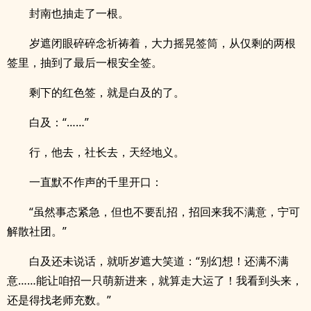
封南也抽走了一根。
岁遮闭眼碎碎念祈祷着，大力摇晃签筒，从仅剩的两根
签里，抽到了最后一根安全签。
剩下的红色签，就是白及的了。
白及：“……”
行，他去，社长去，天经地义。
一直默不作声的千里开口：
“虽然事态紧急，但也不要乱招，招回来我不满意，宁可
解散社团。”
白及还未说话，就听岁遮大笑道：“别幻想！还满不满
意……能让咱招一只萌新进来，就算走大运了！我看到头来，
还是得找老师充数。”