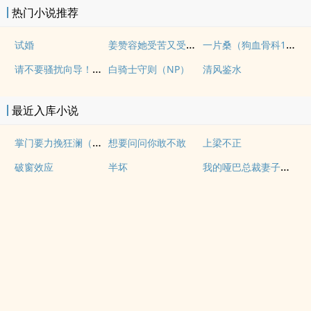
热门小说推荐
姜赞容她受苦又受难（NPH）
一片桑（狗血骨科1v1）
试婚
请不要骚扰向导！（哨向NPH）
白骑士守则（NP）
清风鉴水
最近入库小说
掌门要力挽狂澜（重生NPH)
想要问问你敢不敢
上梁不正
我的哑巴总裁妻子（双A）
破窗效应
半坏