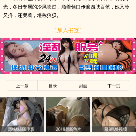
光，冬日专属的冷风吹过，顺着领口传遍四肢百骸，她又冷
又抖，还哭着，堪称狼狈。
〔加入书签〕
上一章
目录
封面
下一页