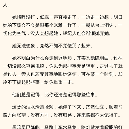
人。
她招呼没打，低骂一声直接走了，一边走一边想，明日
她的下场会不会是跟那个米雅一样了，一朝从台上消失，一
切化为空气，没人会想起她，经纪人也会渐渐抛弃她。
她无法想象，竟然不知不觉便哭了起来。
她不明白为什么会走到这地步，其实又隐隐明白，过往
一切没那么容易甩脱，你以为那些事无足轻重，走过去了就
是过去，旁人也若无其事地跟她谈笑，可在某一个时刻，却
冷不丁提起那些事，给你重重一击。
他们总是记得，比你还清楚记得那些往事。
滚烫的泪水滑落脸颊，她停了下来，茫然伫立，顺着马
路方向张望，没有方向，没有归路，连来路都不太记得了。
黑暗早已降临，马路上车水马龙，路灯散发着朦胧的灯