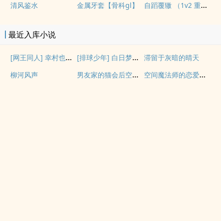
自蹈覆辙 （1v2 重生）
清风鉴水
金属牙套【骨科gl】
最近入库小说
[网王同人] 幸村也会搞暗恋吗
[排球少年] 白日梦想家
滞留于灰暗的晴天
男友家的猫会后空翻吗？
空间魔法师的恋爱事故
柳河风声