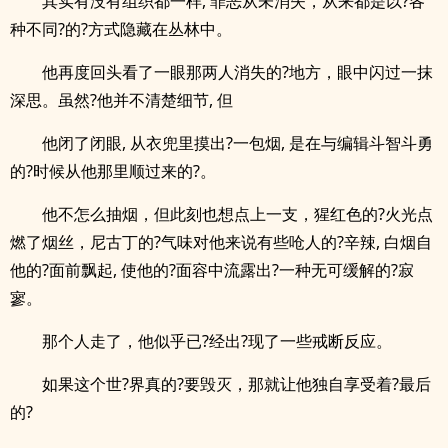
其实有没有组织都一样, 罪恶从未消失，从来都是以?各
种不同?的?方式隐藏在丛林中。
他再度回头看了一眼那两人消失的?地方，眼中闪过一抹
深思。虽然?他并不清楚细节, 但
他闭了闭眼, 从衣兜里摸出?一包烟, 是在与编辑斗智斗勇
的?时候从他那里顺过来的?。
他不怎么抽烟，但此刻也想点上一支，猩红色的?火光点
燃了烟丝，尼古丁的?气味对他来说有些呛人的?辛辣, 白烟自
他的?面前飘起, 使他的?面容中流露出?一种无可缓解的?寂
寥。
那个人走了，他似乎已?经出?现了一些戒断反应。
如果这个世?界真的?要毁灭，那就让他独自享受着?最后
的?