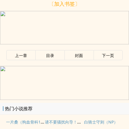
〔加入书签〕
上一章
目录
封面
下一页
热门小说推荐
一片桑（狗血骨科1v1）
请不要骚扰向导！（哨向NPH）
白骑士守则（NP）