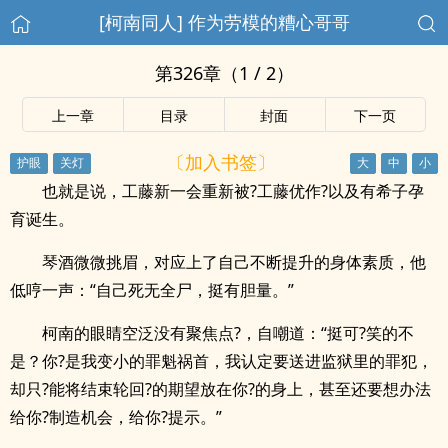
[柯南同人] 作为劳模的糟心哥哥
第326章（1 / 2）
上一章
目录
封面
下一页
〔加入书签〕
也就是说，工藤新一会重新被?工藤优作?以及有希子孕
育诞生。
琴酒微微挑眉，对应上了自己不断提升的身体素质，他
低哼一声：“自己死无全尸，挺有胆量。”
柯南的眼睛空泛没有聚焦点?，自嘲道：“挺可?笑的不
是？你?是我变小的罪魁祸首，我认定要送进监狱里的罪犯，
却只?能将结束轮回?的期望放在你?的身上，甚至还要想办法
给你?制造机会，给你?提示。”