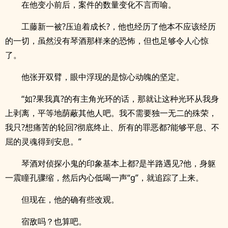
在他变小前后，案件的数量变化不言而喻。
工藤新一被?压迫着成长?，他也经历了他本不应该经历
的一切，虽然没有琴酒那样来的恐怖，但也足够令人心惊
了。
他张开双臂，眼中浮现的是惊心动魄的坚定。
“如?果我真?的有主角光环的话，那就让这种光环从我身
上剥离，平等地荫蔽其他人吧。我不需要独一无二的殊荣，
我只?想痛苦的轮回?彻底终止、所有的罪恶都?能够平息、不
屈的灵魂得到安息。”
琴酒对侦探小鬼的印象基本上都?是半路遇见?他，身躯
一震瞳孔骤缩，然后内心低喝一声“g”，就追踪了上来。
但现在，他的确有些改观。
宿敌吗？也算吧。