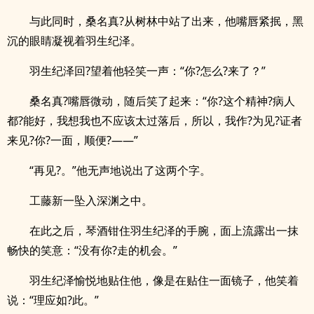
与此同时，桑名真?从树林中站了出来，他嘴唇紧抿，黑
沉的眼睛凝视着羽生纪泽。
羽生纪泽回?望着他轻笑一声：“你?怎么?来了？”
桑名真?嘴唇微动，随后笑了起来：“你?这个精神?病人
都?能好，我想我也不应该太过落后，所以，我作?为见?证者
来见?你?一面，顺便?——”
“再见?。”他无声地说出了这两个字。
.
工藤新一坠入深渊之中。
在此之后，琴酒钳住羽生纪泽的手腕，面上流露出一抹
畅快的笑意：“没有你?走的机会。”
羽生纪泽愉悦地贴住他，像是在贴住一面镜子，他笑着
说：“理应如?此。”