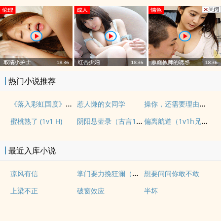
热门小说推荐
《落入彩虹国度》穿越+西幻+言情
操你，还需要理由吗？(校园H)
惹人慊的女同学
阴阳悬壶录（古言1v1H）
偏离航道（1v1h兄妹骨科bg）
蜜桃熟了 (1v1 H)
最近入库小说
掌门要力挽狂澜（重生NPH)
凉风有信
想要问问你敢不敢
上梁不正
破窗效应
半坏