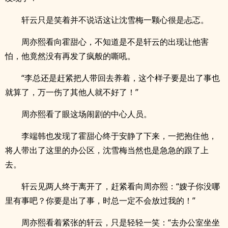
轩云只是笑着并不说话这让沈雪梅一颗心很是忐忑。
周亦熙看向霍甜心，不知道是不是轩云的出现让他害
怕，他竟然没有再发了疯般的嘶吼。
“李总还是赶紧把人带回去养着，这个样子要是出了事也
就算了，万一伤了其他人就不好了！”
周亦熙看了眼这场闹剧的中心人员。
李端韩也发现了霍甜心终于安静了下来，一把抱住他，
将人带出了这里的办公区，沈雪梅当然也是急急的跟了上
去。
轩云见两人终于离开了，赶紧看向周亦熙：“嫂子你没哪
里有事吧？你要是出了事，时总一定不会放过我的！”
周亦熙看着紧张的轩云，只是轻轻一笑：“去办公室坐坐