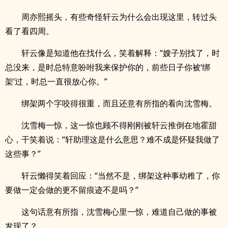
周亦熙摇头，有些奇怪轩云为什么会出现这里，转过头
看了看四周。
轩云像是知道他在找什么，笑着解释：“嫂子别找了，时
总没来，是时总特意吩咐我来保护你的，前些日子你被‘绑
架’过，时总一直很放心你。”
绑架两个字咬得很重，而且还意有所指的看向沈雪梅。
沈雪梅一惊，这一惊也顾不得刚刚被轩云推倒在地霍甜
心，干笑着说：“轩助理这是什么意思？难不成是怀疑我做了
这些事？”
轩云懒得笑着回应：“当然不是，绑架这种事幼稚了，你
要做一定会做的更不留痕迹不是吗？”
这句话意有所指，沈雪梅心里一惊，难道自己做的事被
发现了？