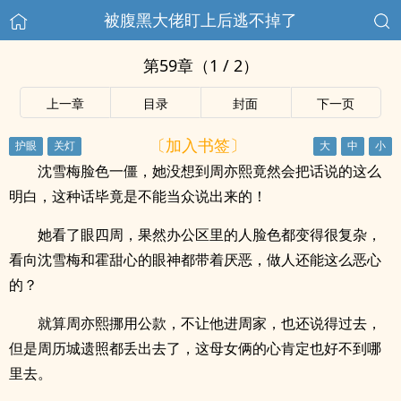
被腹黑大佬盯上后逃不掉了
第59章（1 / 2）
上一章
目录
封面
下一页
〔加入书签〕
沈雪梅脸色一僵，她没想到周亦熙竟然会把话说的这么
明白，这种话毕竟是不能当众说出来的！
她看了眼四周，果然办公区里的人脸色都变得很复杂，
看向沈雪梅和霍甜心的眼神都带着厌恶，做人还能这么恶心
的？
就算周亦熙挪用公款，不让他进周家，也还说得过去，
但是周历城遗照都丢出去了，这母女俩的心肯定也好不到哪
里去。