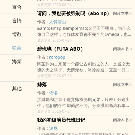
&amp;emsp;&amp;emsp;只有明珠自己知道，他
最近更新 2026-08-04
百合
只是个胆大包天的冒牌货。
请问，我也要被强制吗（abo np）
阅读本书
&amp;emsp;&amp;emsp;封建大爹鳏夫味皇帝x
言情
作者 :
人骨雪山
被宠娇的可怜小宝&amp;emsp;&amp;emsp;差
&amp;emsp;&amp;emsp;裴照玉不明白，为什么
18&amp;emsp;&amp
情欲
像自己这样，连腺体发育都不完全的Omega，也要
被抓去做信息素匹配检测。更让人想不到的是，结
最近更新 2026-07-26
果显示，与她高度契合的Alpha人数竟然达到了四
耽美
碧琉璃（FUTA,ABO）
阅读本书
个及以上。而这份数据里，还不包括她的血亲和未
作者 :
roropop
成年匹配者。?阅前请知悉：男全洁，含骨科。共计
海棠
卿芷作为古来第一个能让古剑出世的人，是当之无
六个男主，其中有一对兄弟。存在部分男主看不起
愧的天之骄子。无情无欲，冰冷剔透。直至一日，
女主出身和容貌的剧情。女主后期也不会变美。普
陌生的少女设计将她囚禁，撩开她衣袍。“你说，你
最近更新 2026-07-26
女设
是不是最下贱的？”排雷：瞎写，解压用的，卿芷靖
鲸落
阅读本书
其他
川，年上，前期弱攻强受不完全肉文，有剧情，标
作者 :
依读
题后有括号的是h章受非洁，存在与其他人（AO都
洪緋裊和洪京于是异卵双胞胎兄弟，只差五分鐘出
有，都女的）的身体关系和多p情节，有ntr。攻守
生，他们的个性却截然不同。哥哥洪緋裊温和单
攻德(重点！！！）感情上始终1v1设定女A没有阴
纯，弟弟洪京于聪明活泼，两人像是鲸鱼和飞鸟，
最近更新 2026-07-24
囊，有b，所以会有受一边骑一边扣
处在世界的两端。 高中遇见宋落后，洪緋裊的生活
我的初级演员代班日记
阅读本书
產生天翻地覆的..
作者 :
波尼
｜深情守候当红演员×误打误撞菜鸟经纪｜ 原本准