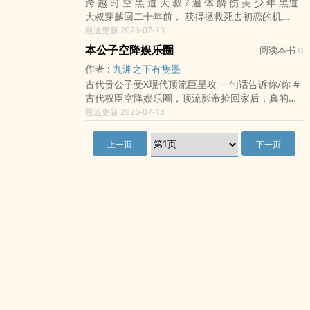
跨 越 时 空 黑 道 大 叔 ? 遍 体 鳞 伤 美 少 年 黑道
大叔穿越回二十年前， 获得拯救死去初恋的机
会？！ 因被「雨衣怪客」刺伤， 而在生死关头徘
最近更新 2026-07-13
徊的黑道大哥——姜宗年， 竟意外穿越..
本公子空降娱乐圈
阅读本书
作者 :
九渊之下有隻墨
古代贵公子受X现代顶流巨星攻 一句话告诉你/你 #
古代权臣空降娱乐圈，顶流影帝捡回家后，真的栽
了。 再告诉你/你： #他本是史书里的奸臣，却在
最近更新 2026-07-13
千年后，亲自演回自己的清白。 沉照微..
上一页
下一页