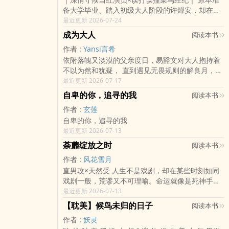
备大学毕业、踏入初级大人阶段的许燁安，却在上
班第一天意外与公司的年轻演员，易辰，交换了身
最近更新 2026-07-24
体。 作为名义上的经纪助理，许燁安当然不能让演
成为大人
阅读本书
员本人..
作者 :
Yansi言希
依附落魄又淡漠的父亲度日，易豁文对大人抱持着
不以为然和犹疑， 直到遇见无畏规则的解良月，打
破了他的既定认知。 当生活的窘迫被不着痕跡地打
最近更新 2026-07-17
结，当菸味在安心与习惯间画上等号， 当数字与
自卑的你，追寻的我
阅读本书
符..
作者 :
玄莲
自卑的你，追寻的我
最近更新 2026-07-13
荼蘼绽放之时
阅读本书
作者 :
风花雪月
直男攻×天然受 人生不是戏剧，却在某些时刻如同
戏剧一般，荒谬又不可理喻。命运就像是死神手中
的玩物，只要轻轻拨动一下，随时都能带走一个生
最近更新 2026-07-13
命。 他们会赋予死者一个理由，而死神赐予季白屿
【耽美】候鸟未归的日子
阅读本书
的是一..
作者 :
妖灵